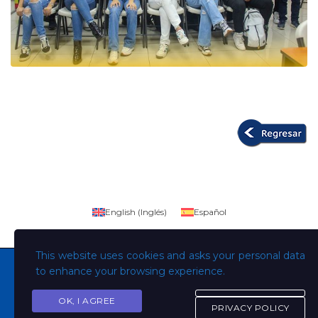
English
(
Inglés
)
Español
This website uses cookies and asks your personal data
to enhance your browsing experience.
OK, I AGREE
Copyright © Todos los derechos son de la Universidad
PRIVACY POLICY