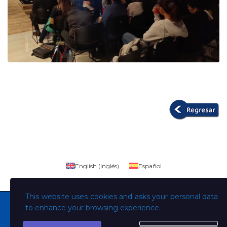
English
(
Inglés
)
Español
This website uses cookies and asks your personal data
to enhance your browsing experience.