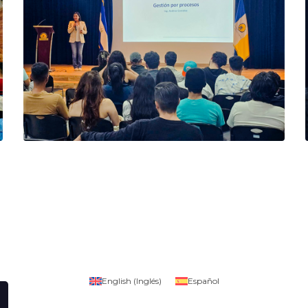
English
(
Inglés
)
Español