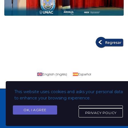
English
(
Inglés
)
Español
This website uses cookies and asks your personal data
to enhance your browsing experience.
OK, I AGREE
Copyright © Todos los derechos son de la Universidad
PRIVACY POLICY
Evangélica de El Salvador