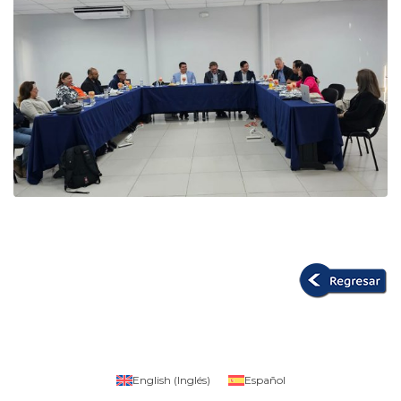
English
(
Inglés
)
Español