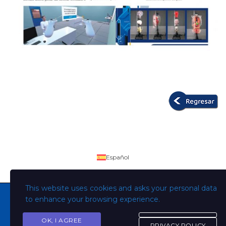
Español
This website uses cookies and asks your personal data
to enhance your browsing experience.
OK, I AGREE
Copyright © Todos los derechos son de la Universidad
PRIVACY POLICY