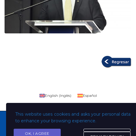
English
(
Inglés
)
Español
This website uses cookies and asks your personal data
to enhance your browsing experience.
OK, I AGREE