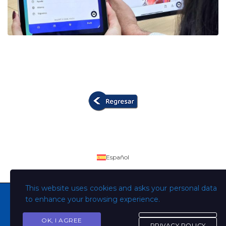
Español
This website uses cookies and asks your personal data
to enhance your browsing experience.
OK, I AGREE
Copyright © Todos los derechos son de la Universidad
PRIVACY POLICY