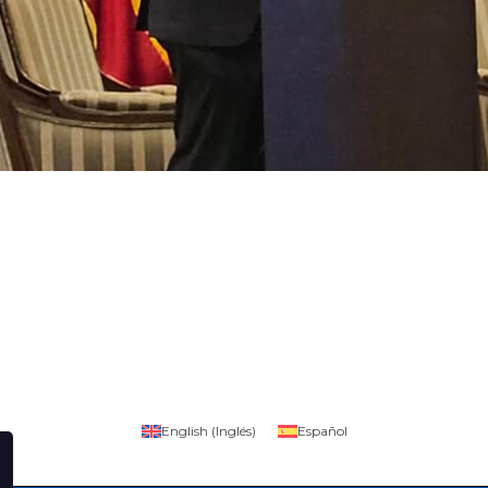
English
(
Inglés
)
Español