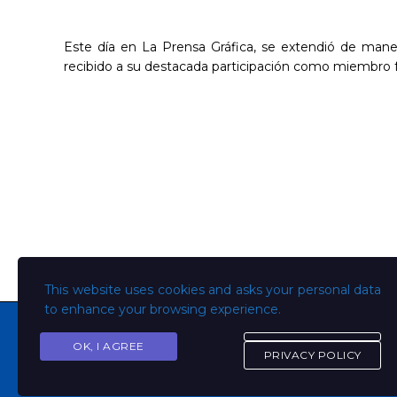
Este día en La Prensa Gráfica, se extendió de manera
recibido a su destacada participación como miembr
This website uses cookies and asks your personal data
to enhance your browsing experience.
OK, I AGREE
PRIVACY POLICY