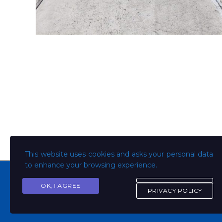
This website uses cookies and asks your personal data
to enhance your browsing experience.
OK, I AGREE
PRIVACY POLICY