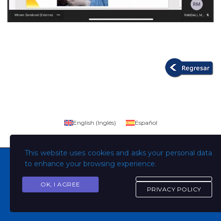
English
(
Inglés
)
Español
This website uses cookies and asks your personal data
to enhance your browsing experience.
OK, I AGREE
Copyright © Todos los derechos son de la Universidad
PRIVACY POLICY
Evangélica de El Salvador