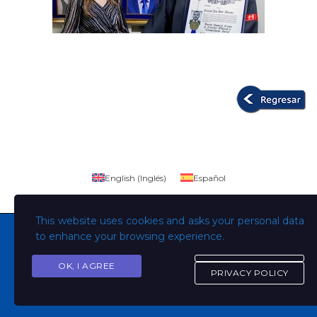
English
(
Inglés
)
Español
This website uses cookies and asks your personal data
to enhance your browsing experience.
OK, I AGREE
Copyright © Todos los derechos son de la Universidad
PRIVACY POLICY
Evangélica de El Salvador