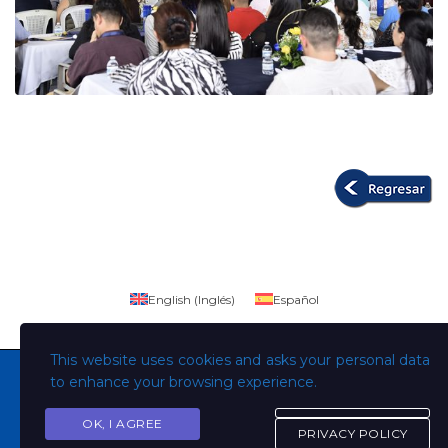
English
(
Inglés
)
Español
This website uses cookies and asks your personal data
to enhance your browsing experience.
OK, I AGREE
Copyright © Todos los derechos son de la Universidad
PRIVACY POLICY