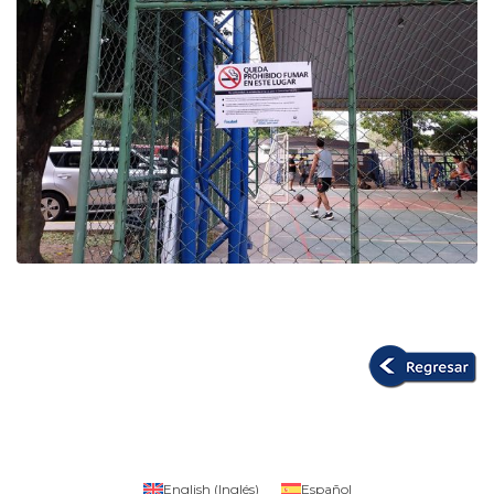
English
(
Inglés
)
Español