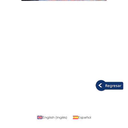
English
(
Inglés
)
Español