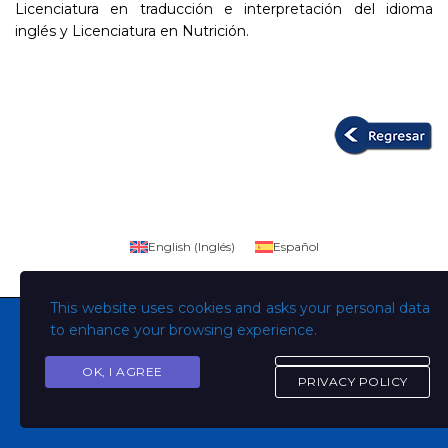
Licenciatura en traducción e interpretación del idioma
inglés y Licenciatura en Nutrición.
English
(
Inglés
)
Español
This website uses cookies and asks your personal data
to enhance your browsing experience.
OK, I AGREE
Copyright © Todos los derechos son de la Universidad
PRIVACY POLICY
Evangélica de El Salvador