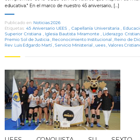
educativa." En el marco de nuestro 45 aniversario, [...]
Publicado en:
Noticias 2026
Etiquetas:
45 Aniversario UEES
,
Capellanía Universitaria
,
Educaci
Superior Cristiana
,
Iglesia Bautista Miramonte
,
Liderazgo Cristia
Premio Sol de Justicia
,
Reconocimiento Institucional
,
Reino de Di
Rev. Luis Edgardo Martí
,
Servicio Ministerial
,
uees
,
Valores Cristian
UEES CONQUISTA SU SEXTO