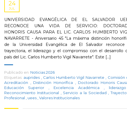
24
JUL
UNIVERSIDAD EVANGÉLICA DE EL SALVADOR UE
RECONOCE UNA VIDA DE SERVICIO: DOCTORA
HONORIS CAUSA PARA EL LIC. CARLOS HUMBERTO VIG
NAVARRETE - Aniversario 45 "La máxima distinción honorífi
de la Universidad Evangélica de El Salvador reconoce 
trayectoria, el liderazgo y el compromiso con el desarrollo 
país del Lic. Carlos Humberto Vigil Navarrete". Este [...]
Publicado en:
Noticias 2026
Etiquetas:
auprides
,
Carlos Humberto Vigil Navarrete
,
Comisión 
Acreditación
,
Distinción Honorífica
,
Doctorado Honoris Cau
Educación Superior
,
Excelencia Académica
,
lideraz
Reconocimiento Institucional
,
Servicio a la Sociedad
,
Trayecto
Profesional
,
uees
,
Valores Institucionales