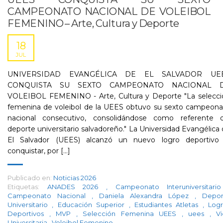
CAMPEONATO NACIONAL DE VOLEIBOL
FEMENINO – Arte, Cultura y Deporte
18
JUL
UNIVERSIDAD EVANGÉLICA DE EL SALVADOR UE
CONQUISTA SU SEXTO CAMPEONATO NACIONAL 
VOLEIBOL FEMENINO - Arte, Cultura y Deporte "La selecci
femenina de voleibol de la UEES obtuvo su sexto campeona
nacional consecutivo, consolidándose como referente d
deporte universitario salvadoreño." La Universidad Evangélica
El Salvador (UEES) alcanzó un nuevo logro deportivo 
conquistar, por [...]
Publicado en:
Noticias 2026
Etiquetas:
ANADES 2026
,
Campeonato Interuniversitar
Campeonato Nacional
,
Daniela Alexandra López
,
Depor
Universitario
,
Educación Superior
,
Estudiantes Atletas
,
Logr
Deportivos
,
MVP
,
Selección Femenina UEES
,
uees
,
V
Universitaria
,
Voleibol Femenino