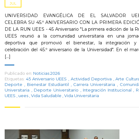
JUL
UNIVERSIDAD EVANGÉLICA DE EL SALVADOR UE
CELEBRA SU 45.º ANIVERSARIO CON LA PRIMERA EDICI
DE LA RUN UEES - 45 Aniversario "La primera edición de la 
UEES reunió a la comunidad universitaria en una jorna
deportiva que promovió el bienestar, la integración y 
celebración del 45.º aniversario de la Universidad". En el ma
[...]
Publicado en:
Noticias 2026
Etiquetas:
45 Aniversario UEES
,
Actividad Deportiva
,
Arte Cultur
Deporte
,
Bienestar Estudiantil
,
Carrera Universitaria
,
Comunid
Universitaria
,
Deporte Universitario
,
Integración Institucional
,
R
UEES
,
uees
,
Vida Saludable
,
Vida Universitaria