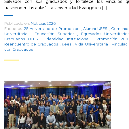
Salvador con sus graduados y fortalece los vínculos q
trascienden las aulas". La Universidad Evangélica [...]
Publicado en:
Noticias 2026
Etiquetas:
25 Aniversario de Promoción
,
Alumni UEES
,
Comunid
Universitaria
,
Educación Superior
,
Egresados Universitari
Graduados UEES
,
Identidad Institucional
,
Promoción 20
Reencuentro de Graduados
,
uees
,
Vida Universitaria
,
Vinculac
con Graduados