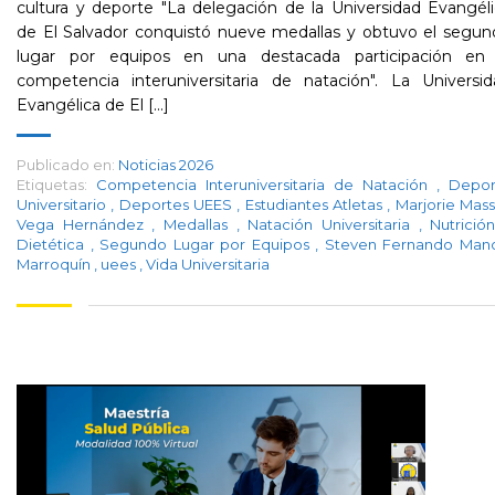
cultura y deporte "La delegación de la Universidad Evangél
de El Salvador conquistó nueve medallas y obtuvo el segun
lugar por equipos en una destacada participación en 
competencia interuniversitaria de natación". La Universid
Evangélica de El [...]
Publicado en:
Noticias 2026
Etiquetas:
Competencia Interuniversitaria de Natación
,
Depor
Universitario
,
Deportes UEES
,
Estudiantes Atletas
,
Marjorie Mass
Vega Hernández
,
Medallas
,
Natación Universitaria
,
Nutrició
Dietética
,
Segundo Lugar por Equipos
,
Steven Fernando Manc
Marroquín
,
uees
,
Vida Universitaria