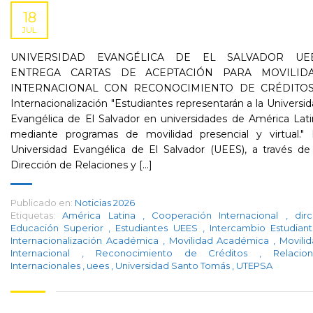
18
JUL
UNIVERSIDAD EVANGÉLICA DE EL SALVADOR UE
ENTREGA CARTAS DE ACEPTACIÓN PARA MOVILID
INTERNACIONAL CON RECONOCIMIENTO DE CRÉDITOS
Internacionalización "Estudiantes representarán a la Universi
Evangélica de El Salvador en universidades de América Lat
mediante programas de movilidad presencial y virtual." 
Universidad Evangélica de El Salvador (UEES), a través de
Dirección de Relaciones y [...]
Publicado en:
Noticias 2026
Etiquetas:
América Latina
,
Cooperación Internacional
,
dir
Educación Superior
,
Estudiantes UEES
,
Intercambio Estudiant
Internacionalización Académica
,
Movilidad Académica
,
Movili
Internacional
,
Reconocimiento de Créditos
,
Relacio
Internacionales
,
uees
,
Universidad Santo Tomás
,
UTEPSA