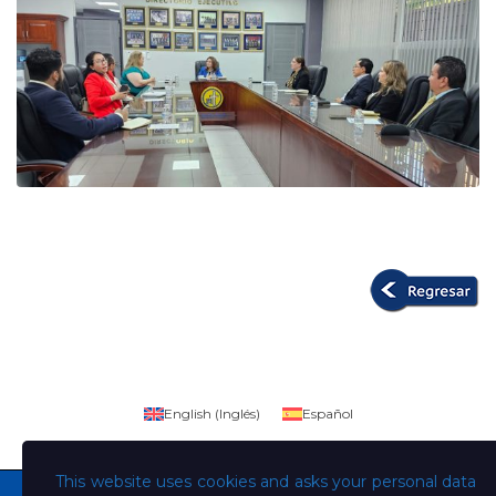
English
(
Inglés
)
Español
This website uses cookies and asks your personal data