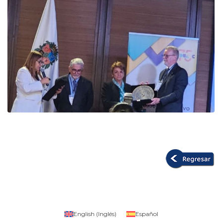
English
(
Inglés
)
Español