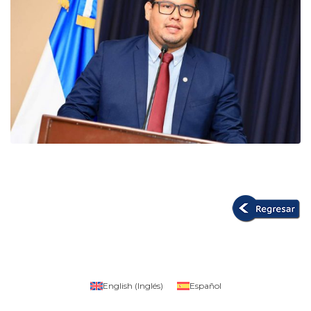
English
(
Inglés
)
Español