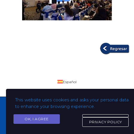
Español
This website uses cookies and asks your personal data
to enhance your browsing experience.
OK, I AGREE
Copyright © Todos los derechos son de la Universidad
PRIVACY POLICY
Evangélica de El Salvador