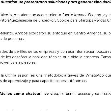
Education se presentaron soluciones para generar vinculació
talento, mantiene un acercamiento fuerte
Impact
Economy
y e
ntora/juez/asesora de
Endeavor
, Google para Startups y
Mass Ch
otalento. Ambos explicaron su enfoque en Centro América, su o
s de personas.
ades de perfiles de las empresas y con esa información buscan a
e les enseñan la habilidad técnica que pide la empresa. Tambié
 volverlos empleables.
la última sesión, es una metodología través de WhatsApp que
s de aprendizaje y para capacitaciones autónomas.
 fáciles como chatear: se c
rea, se brinda acceso y se anali