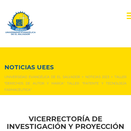
NOTICIAS Y EVENTOS
NOTICIAS UEES
UNIVERSIDAD EVANGÉLICA DE EL SALVADOR
>
NOTICIAS 2023
>
TALLER
“DERECHOS DE AUTOR Y MARCA” TALLER: “PATENTE Y TECNOLOGÍA
FARMACÉUTICA”
VICERRECTORÍA DE
INVESTIGACIÓN Y PROYECCIÓN