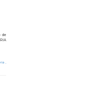
o de
ERIA
eria
,