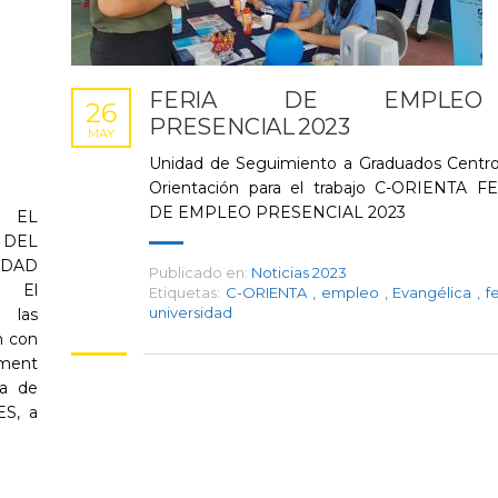
FERIA DE EMPLEO
26
PRESENCIAL 2023
MAY
Unidad de Seguimiento a Graduados Centr
Orientación para el trabajo C-ORIENTA F
DE EMPLEO PRESENCIAL 2023
 EL
 DEL
DAD
Publicado en:
Noticias 2023
A El
Etiquetas:
C-ORIENTA
,
empleo
,
Evangélica
,
f
universidad
 las
n con
ment
ga de
ES, a