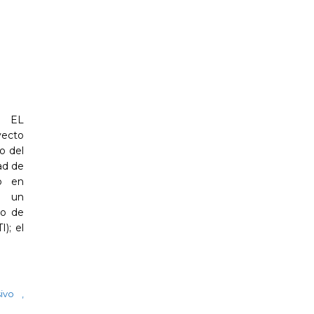
 EL
ecto
o del
ad de
o en
, un
ro de
); el
usivo
,