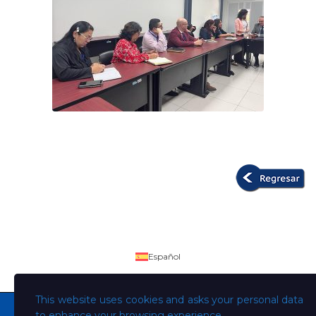
Español
This website uses cookies and asks your personal data
to enhance your browsing experience.