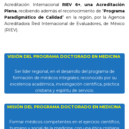
Acreditación Internacional
RIEV 6+
,
una Acreditación
Plena
, recibiendo además el reconocimiento de “
Programa
Paradigmático de Calidad
” en la región, por la Agencia
Acreditadora Red Internacional de Evaluadores, de México
(RIEV).
VISIÓN DEL PROGRAMA DOCTORADO EN MEDICINA
Ser líder regional, en el desarrollo del programa de
formación de médicos integrales; reconocido por su
excelencia académica, investigación científica, práctica
cristiana y espíritu de servicio.
MISIÓN DEL PROGRAMA DOCTORADO EN MEDICINA
Formar médicos competentes en el ejercicio científico,
humano y social de la medicina; con una ética cristiana