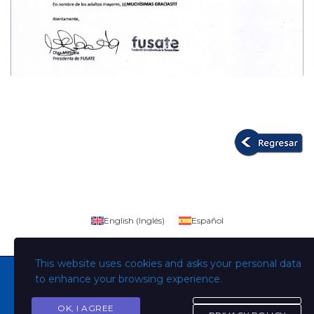
English
(
Inglés
)
Español
This website uses cookies and asks your personal data
to enhance your browsing experience.
OK, I AGREE