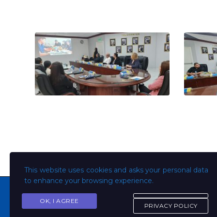
This website uses cookies and asks your personal data
to enhance your browsing experience.
OK, I AGREE
PRIVACY POLICY