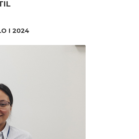
TIL
O I 2024