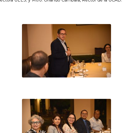
Rectora UEES; y Mtro. Orlando Cámbara, Rector de la UCAD.