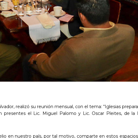
Salvador, realizó su reunión mensual, con el tema: “Iglesias prepa
presentes el Lic. Miguel Palomo y Lic. Oscar Pleites, de la Di
lio en nuestro país, por tal motivo, comparte en estos espacios l