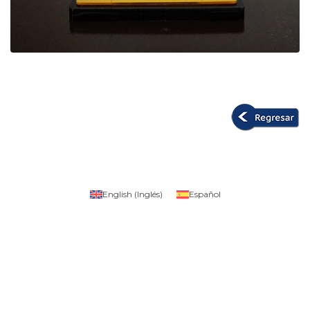
English
(
Inglés
)
Español