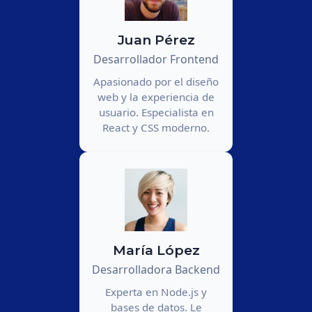
Juan Pérez
Desarrollador Frontend
Apasionado por el diseño
web y la experiencia de
usuario. Especialista en
React y CSS moderno.
María López
Desarrolladora Backend
Experta en Node.js y
bases de datos. Le