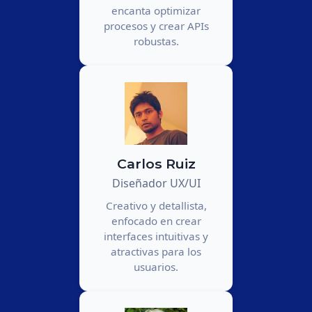
encanta optimizar
procesos y crear APIs
robustas.
Carlos Ruiz
Diseñador UX/UI
Creativo y detallista,
enfocado en crear
interfaces intuitivas y
atractivas para los
usuarios.