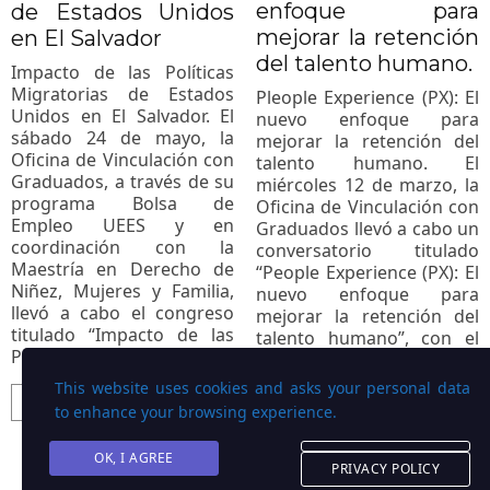
enfoque para
de Estados Unidos
mejorar la retención
en El Salvador
del talento humano.
Impacto de las Políticas
Migratorias de Estados
Pleople Experience (PX): El
Unidos en El Salvador. El
nuevo enfoque para
sábado 24 de mayo, la
mejorar la retención del
Oficina de Vinculación con
talento humano. El
Graduados, a través de su
miércoles 12 de marzo, la
programa Bolsa de
Oficina de Vinculación con
Empleo UEES y en
Graduados llevó a cabo un
coordinación con la
conversatorio titulado
Maestría en Derecho de
“People Experience (PX): El
Niñez, Mujeres y Familia,
nuevo enfoque para
llevó a cabo el congreso
mejorar la retención del
titulado “Impacto de las
talento humano”, con el
Políticas Migratorias […]
propósito de brindar
estrategias que
This website uses cookies and asks your personal data
fortalezcan la fidelización
LEER MÁS
to enhance your browsing experience.
de los […]
OK, I AGREE
PRIVACY POLICY
LEER MÁS