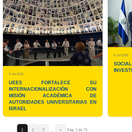
6 Jul 2026
SOCIAL
INVEST
8 Jul 2026
UEES FORTALECE SU
INTERNACIONALIZACIÓN CON
MISIÓN ACADÉMICA DE
AUTORIDADES UNIVERSITARIAS EN
ISRAEL
1
2
3
…
»
Pág. 1 de 75