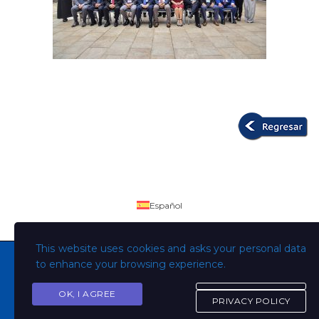
Español
This website uses cookies and asks your personal data
to enhance your browsing experience.
OK, I AGREE
Copyright © Todos los derechos son de la Universidad
PRIVACY POLICY
Evangélica de El Salvador