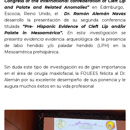
Congress
of
the
international
confederation
of
Cleft
Lip
and
Palate
and
Related
Anomalies
”
en Edimburgo,
Escocia, Reino Unido, el
Dr. Ramón Alemán Navas
desarrollo la presentación de su segunda conferencia
titulada
“Pre-
Hispanic
Evidence
of
Cleft
Lip
and/
or
Palate
in Mesoamérica”.
En esta investigación se
presenta evidencia
evidencia arqueológica de la presencia
de labio hendido y/o paladar hendido (LPH) en la
Mesoamérica prehispánica.
Sin duda este tipo de investigación es de gran importancia
en el área de cirugía maxilofacial, la FOUEES felicita al Dr.
Alemán por su excelente desempeño de sus ponencia y le
augura muchos éxitos en su vida profesional