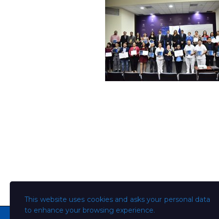
This website uses cookies and asks your personal data
to enhance your browsing experience.