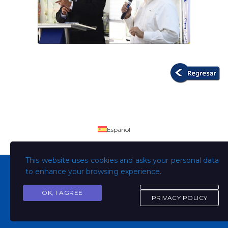
Español
This website uses cookies and asks your personal data
to enhance your browsing experience.
OK, I AGREE
Copyright © Todos los derechos son de la Universidad
PRIVACY POLICY
Evangélica de El Salvador