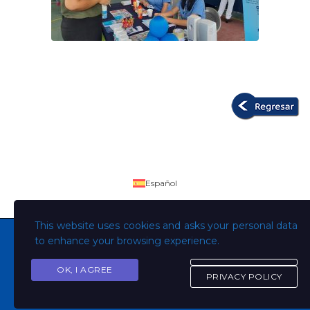
Español
This website uses cookies and asks your personal data
to enhance your browsing experience.
OK, I AGREE
Copyright © Todos los derechos son de la Universidad
PRIVACY POLICY
Evangélica de El Salvador