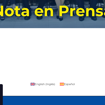
English
(
Inglés
)
Español