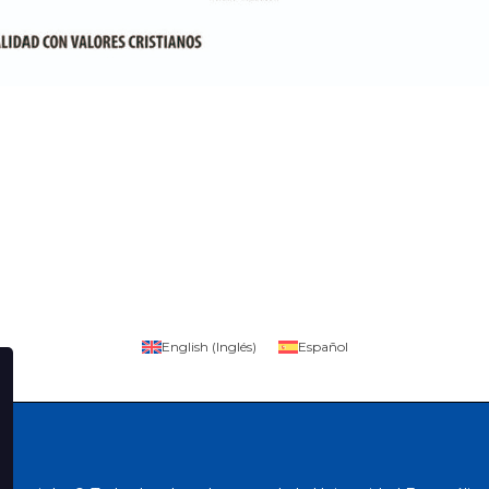
English
(
Inglés
)
Español