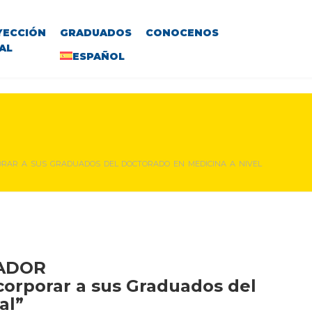
YECCIÓN
GRADUADOS
CONOCENOS
AL
ESPAÑOL
ORAR A SUS GRADUADOS DEL DOCTORADO EN MEDICINA A NIVEL
VADOR
corporar a sus Graduados del
al”