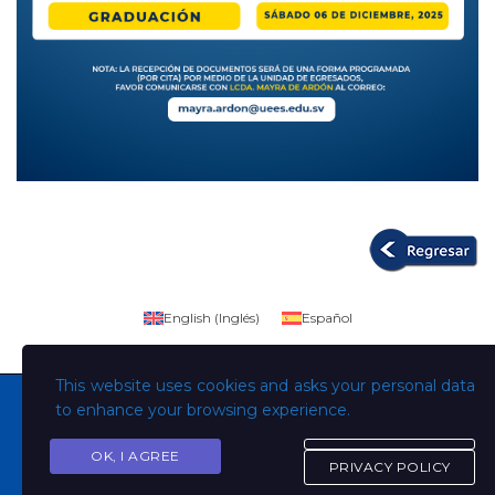
English
(
Inglés
)
Español
This website uses cookies and asks your personal data
to enhance your browsing experience.
OK, I AGREE
Copyright © Todos los derechos son de la Universidad
PRIVACY POLICY
Evangélica de El Salvador