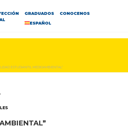
YECCIÓN
GRADUADOS
CONOCENOS
AL
ESPAÑOL
VILIDAD ESTUDIANTIL MEDIOAMBIENTAL”
L
ILES
OAMBIENTAL”