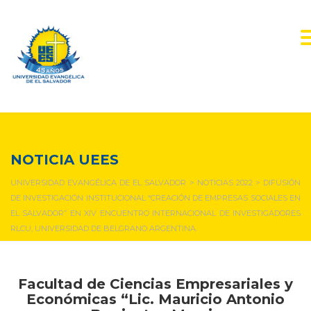
NOTICIAS Y EVENTOS
NOTICIA UEES
UNIVERSIDAD EVANGÉLICA DE EL SALVADOR
>
NOTICIAS 2022
>
DIFUSIÓN
DE INVESTIGACIÓN INSTITUCIONAL “CREACIÓN DE EMPRESAS SOCIALES EN
EL SALVADOR” EN XIV ENCUENTRO INTERNACIONAL DE INVESTIGADORES
RLCU, UNIVERSIDAD DE BELGRANO ARGENTINA.
Facultad de Ciencias Empresariales y
Económicas “Lic. Mauricio Antonio