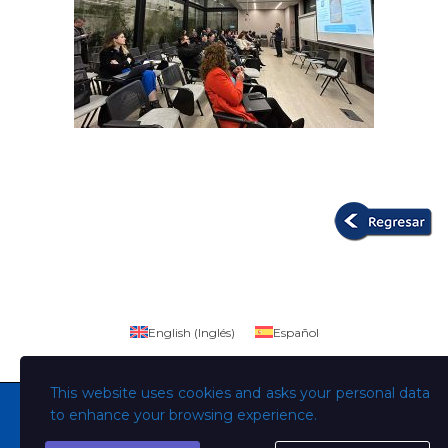
English
(
Inglés
)
Español
This website uses cookies and asks your personal data
to enhance your browsing experience.