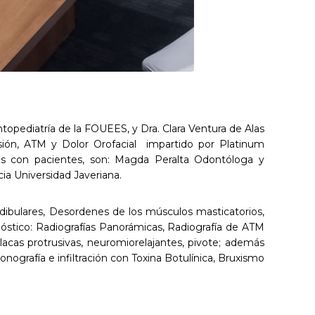
topediatría de la FOUEES, y Dra. Clara Ventura de Alas
sión, ATM y Dolor Orofacial impartido por Platinum
cas con pacientes, son: Magda Peralta Odontóloga y
cia Universidad Javeriana.
ibulares, Desordenes de los músculos masticatorios,
stico: Radiografías Panorámicas, Radiografía de ATM
acas protrusivas, neuromiorelajantes, pivote; además
nografía e infiltración con Toxina Botulínica, Bruxismo