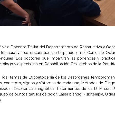
e Gálvez, Docente Titular del Departamento de Restaurativa y Odon
staurativa, se encuentran participando en el Curso de Oclu
nduras. Los doctores que impartirán las ponencias y practi
tólogo y especialista en Rehabilitación Oral, ambos de la Pontifi
on los temas de Etiopatogenia de los Desordenes Temporomand
s, concepto, signos y síntomas de cada uno, Métodos de Diagnó
rizada, Resonancia magnética, Tratamientos de los DTM con Pl
o de puntos gatillos de dolor, Laser blando, Fisioterapia, Ultraso
.