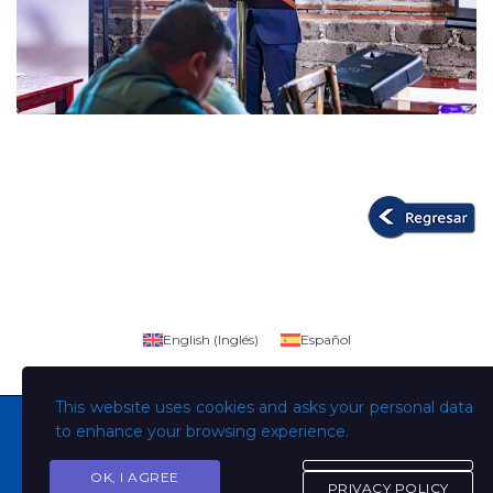
English
(
Inglés
)
Español
This website uses cookies and asks your personal data
to enhance your browsing experience.
OK, I AGREE
Copyright © Todos los derechos son de la Universidad
PRIVACY POLICY