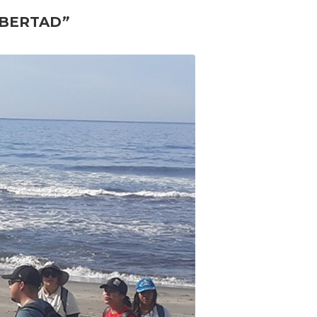
IBERTAD
”